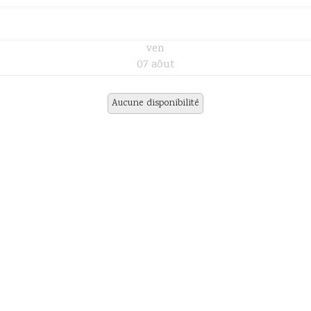
ven
07 aôut
Aucune disponibilité