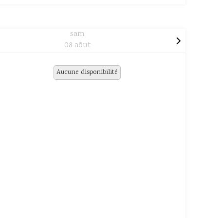
sam
08 aôut
Aucune disponibilité