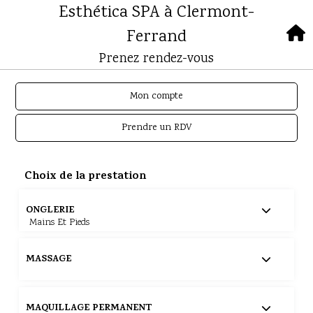
Esthética SPA à Clermont-
Ferrand
Prenez rendez-vous
Mon compte
Prendre un RDV
Choix de la prestation
ONGLERIE
Mains Et Pieds
Beauté Des Pieds
MASSAGE
Choisir
45.00€
1h
4 Mains
Calluspeeling + Massage Personnalisé
MAQUILLAGE PERMANENT